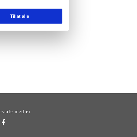
t
Tillat alle
osiale medier