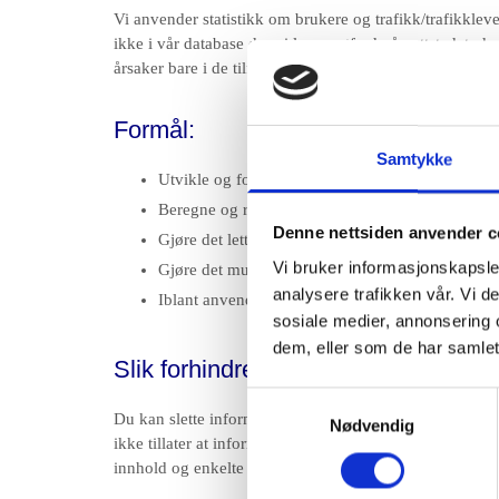
Vi anvender statistikk om brukere og trafikk/trafikkleve
ikke i vår database der vi lagrer atferd på nettstedet,
årsaker bare i de tilfeller du selv aktivt registrerer deg p
Formål:
Samtykke
Utvikle og forbedre nettstedet gjennom å forstå
Beregne og rapportere brukerantall og trafikk.
Denne nettsiden anvender c
Gjøre det lettere for deg å navigere på nettstedet.
Vi bruker informasjonskapsler
Gjøre det mulig for systemet å kjenne igjen faste
analysere trafikken vår. Vi 
Iblant anvender vi tredjepartsinformasjonskapsler
sosiale medier, annonsering 
dem, eller som de har samlet
Slik forhindrer du at informasjonska
Samtykkevalg
Du kan slette informasjonskapsler fra din harddisk når s
Nødvendig
ikke tillater at informasjonskapsler lagres på din harddi
innhold og enkelte funksjoner ikke blir tilgjengelige.