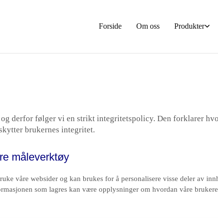
Forside
Om oss
Produkter
ss og derfor følger vi en strikt integritetspolicy. Den forklarer
kytter brukernes integritet.
re måleverktøy
bruke våre websider og kan brukes for å personalisere visse deler av inn
nformasjonen som lagres kan være opplysninger om hvordan våre brukere 