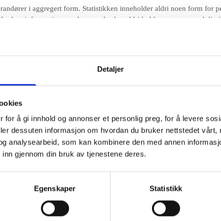
randører i aggregert form. Statistikken inneholder aldri noen form for p
 derfor kan informasjon om deg som bruker aldri kobles sammen med din i
å nettstedet.
Detaljer
 hvordan det anvendes.
ookies
 for å gi innhold og annonser et personlig preg, for å levere sos
 brukere for å kunne tilpasse tjenestene.
deler dessuten informasjon om hvordan du bruker nettstedet vårt,
 fra andre firma for å gjøre markedsundersøkelser og trafikkmålinger, og
og analysearbeid, som kan kombinere den med annen informasjon d
 inn gjennom din bruk av tjenestene deres.
psler lagres
om helst, men dette gjør at dine personlige innstillinger forsvinner. Du k
Egenskaper
Statistikk
sk. Dette gir imidlertid dårligere funksjonalitet på visse websider, kan f