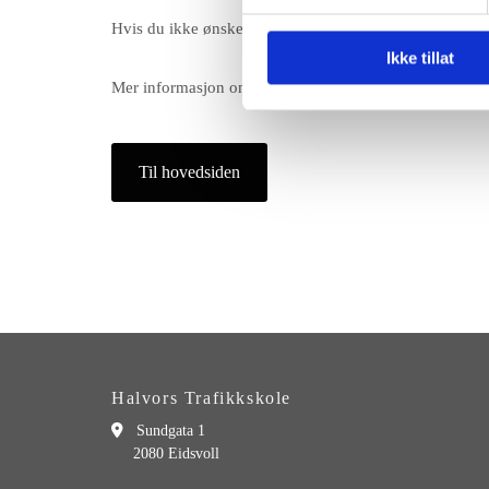
Hvis du ikke ønsker å bli sporet av Google Analytics k
Ikke tillat
Mer informasjon om hvordan du kan unngå informasjon
Til hovedsiden
Halvors Trafikkskole

Sundgata 1
2080 Eidsvoll