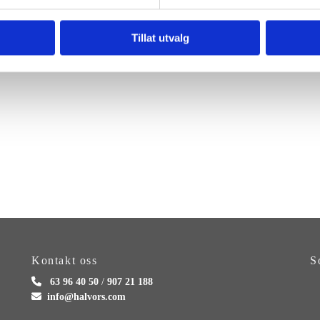
an dette deaktiveres på adressen:
http://tools.google.com/dlpage/gaoptou
Tillat utvalg
skapsler kan du lese på
www.allaboutcookies.org
.
Kontakt oss
S

63 96 40 50
/
907 21 188

info@halvors.com