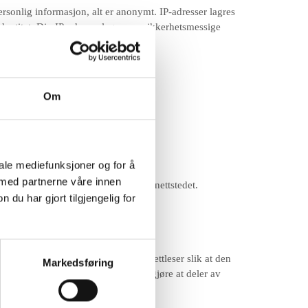
ersonlig informasjon, alt er anonymt. IP-adresser lagres
dentitet. Din IP-adresse lagres av sikkerhetsmessige
Om
iale mediefunksjoner og for å
 med partnerne våre innen
 for å forbedre funksjonaliteten på nettstedet.
u har gjort tilgjengelig for
an også endre innstillingene i din nettleser slik at den
Markedsføring
orhindre tilgang til medlemssider og gjøre at deler av