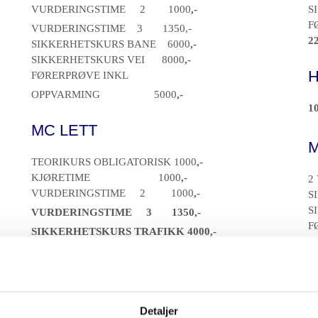
VURDERINGSTIME 2 1000
,-
S
F
VURDERINGSTIME 3 1350,-
22
SIKKERHETSKURS BANE 6000
,-
SIKKERHETSKURS VEI 8000
,-
H
FØRERPRØVE INKL
OPPVARMING 5000
,-
10
MC LETT
M
TEORIKURS OBLIGATORISK 1000
,-
KJØRETIME 1000
,-
2
VURDERINGSTIME 2 1000
,-
S
S
VURDERINGSTIME 3 1350,-
F
SIKKERHETSKURS TRAFIKK 4000,-
K
SIKKERHETSKURS VEI 5000
,-
FØRERPRØVE INKL.
M
OPPVARMING 5000
,-
T
Detaljer
MOPEDKURS