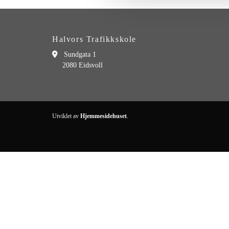
Halvors Trafikkskole

Sundgata 1
2080 Eidsvoll
Utviklet av
Hjemmesidehuset
.