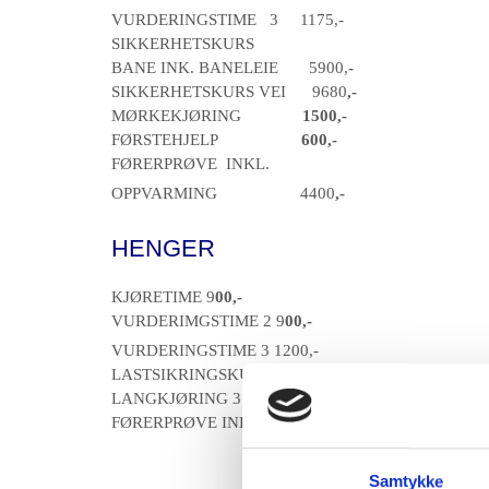
VURDERINGSTIME 3 1175,-
SIKKERHETSKURS
BANE INK. BANELEIE 5900,
-
SIKKERHETSKURS VEI 9680
,-
MØRKEKJØRING
1500,-
FØRSTEHJELP
600,-
FØRERPRØVE INKL.
OPPVARMING 4400
,-
HENGER
KJØRETIME 9
00,-
VURDERIMGSTIME 2 9
00,-
VURDERINGSTIME 3 1200,-
LASTSIKRINGSKURS 9
00,-
LANGKJØRING 3 TIMER 3000,-
FØRERPRØVE INK. KJØRING 40
00,-
Samtykke