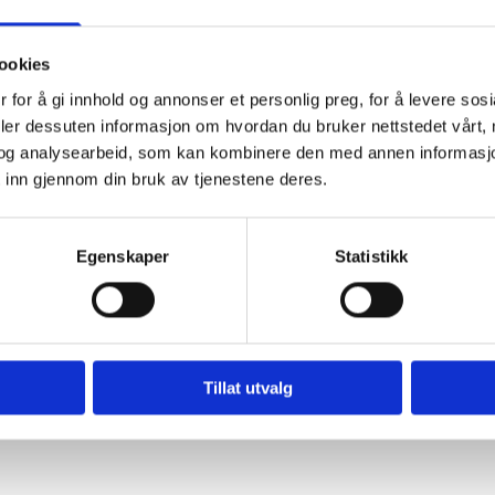
2
S
KURS 945
0
S
ookies
F
 for å gi innhold og annonser et personlig preg, for å levere sos
17
deler dessuten informasjon om hvordan du bruker nettstedet vårt,
og analysearbeid, som kan kombinere den med annen informasjon d
 inn gjennom din bruk av tjenestene deres.
La
Egenskaper
Statistikk
Tillat utvalg