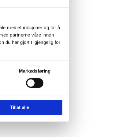
 VEILEDNINGSTIMER
IKKERHETSKURS VEI
IKKERHETSKURS TRAFIKK
ØRERPRØVE
iale mediefunksjoner og for å
000,-
 med partnerne våre innen
u har gjort tilgjengelig for
st ned prislisten her
Markedsføring
Tillat alle