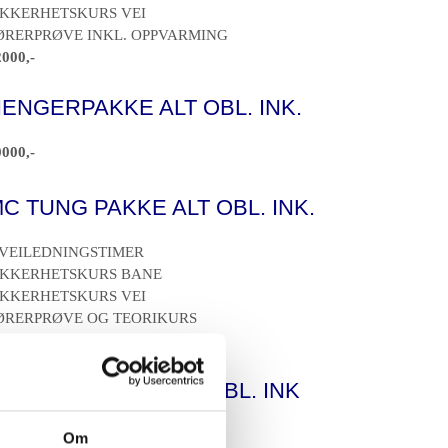
IKKERHETSKURS VEI
ØRERPRØVE INKL. OPPVARMING
000,-
ENGERPAKKE ALT OBL. INK.
000,-
C TUNG PAKKE ALT OBL. INK.
 VEILEDNINGSTIMER
IKKERHETSKURS BANE
IKKERHETSKURS VEI
ØRERPRØVE OG TEORIKURS
L A 22000,- A2 19000,-
C LETT PAKKE ALT OBL. INK
EORIKURS
Om