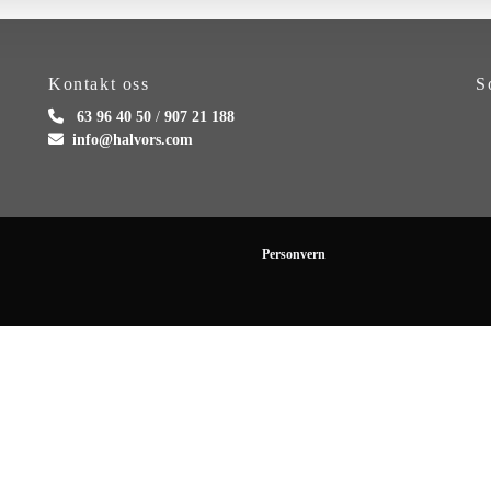
Kontakt oss
S

63 96 40 50
/
907 21 188

info@halvors.com
Personvern